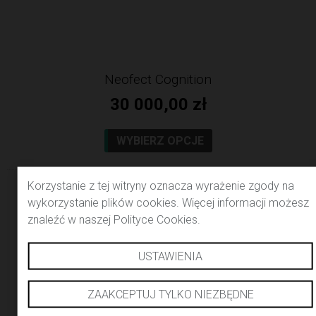
Neofect Cognition
30 000,00 zł
WYBIERZ OPCJE
Korzystanie z tej witryny oznacza wyrażenie zgody na
wykorzystanie plików cookies. Więcej informacji możesz
znaleźć w naszej Polityce Cookies.
USTAWIENIA
ZAAKCEPTUJ TYLKO NIEZBĘDNE