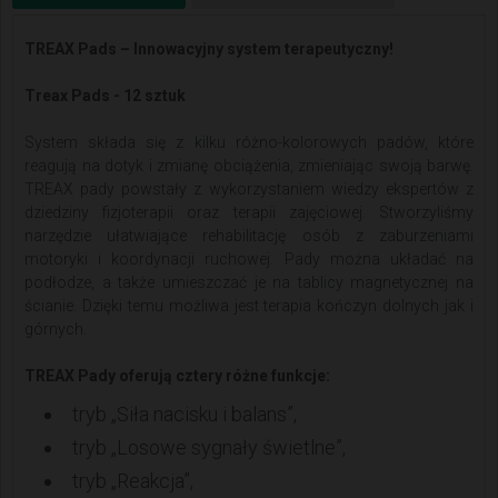
TREAX Pads – Innowacyjny system terapeutyczny!
Treax Pads - 12 sztuk
System składa się z kilku różno-kolorowych padów, które
reagują na dotyk i zmianę obciążenia, zmieniając swoją barwę.
TREAX pady powstały z wykorzystaniem wiedzy ekspertów z
dziedziny fizjoterapii oraz terapii zajęciowej. Stworzyliśmy
narzędzie ułatwiające rehabilitację osób z zaburzeniami
motoryki i koordynacji ruchowej. Pady można układać na
podłodze, a także umieszczać je na tablicy magnetycznej na
ścianie. Dzięki temu możliwa jest terapia kończyn dolnych jak i
górnych.
TREAX Pady oferują cztery różne funkcje:
tryb „Siła nacisku i balans”,
tryb „Losowe sygnały świetlne”,
tryb „Reakcja”,