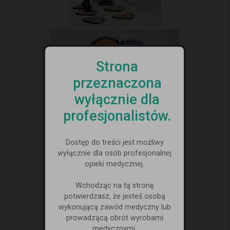
Strona
przeznaczona
wyłącznie dla
profesjonalistów.
Dostęp do treści jest możliwy
wyłącznie dla osób profesjonalnej
opieki medycznej.
Wchodząc na tą stronę
potwierdzasz, że jesteś osobą
wykonującą zawód medyczny lub
prowadzącą obrót wyrobami
medycznymi.