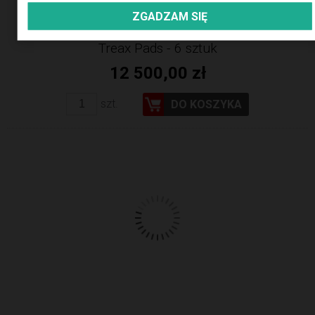
ZGADZAM SIĘ
Treax Pads - 6 sztuk
12 500,00 zł
szt.
DO KOSZYKA